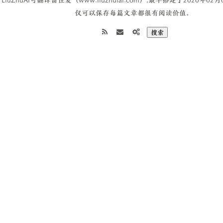
LiuZhuAI可翻译留住爱（www.liuzhuiai.com）,最早搭建于2020年02
仅可以保存每篇文章都很有阅读价值。
搜索